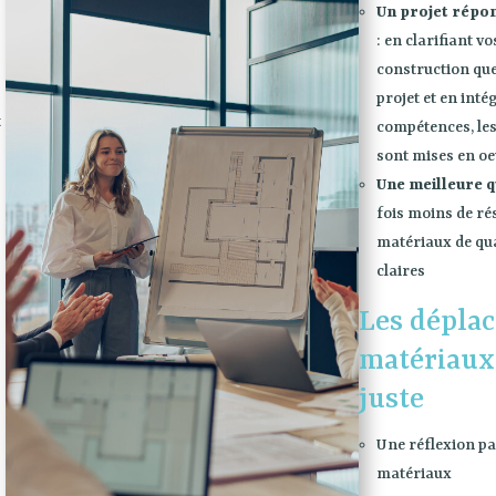
Un projet répon
: en clarifiant v
construction que
projet et en inté
t
compétences, les
sont mises en o
Une meilleure q
fois moins de rés
matériaux de qual
claires
Les dépla
matériaux
juste
Une réflexion pa
matériaux