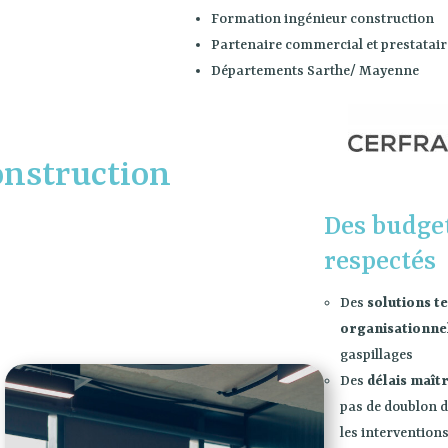
Formation ingénieur construction
Partenaire commercial et prestatair
Départements Sarthe/ Mayenne
onstruction
Des budget
respectés
Des
solutions t
organisationne
gaspillages
Des
délais maît
pas de doublon d
les intervention